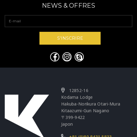
NEWS & OFFRES
12852-16
Kodama Lodge
Hakuba-Norikura Otari-Mura
Kitaazumi-Gun Nagano
〒399-9422
Japon
+81 (0)80 8431 5833